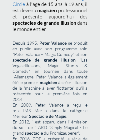
Circle
à l'age de 15 ans, à 19 ans, il
est devenu
magicien
professionnel
et présente aujourd'hui des
spectacles de grande illusion
dans
le monde entier.
Depuis 1995,
Peter Valance
se produit
en public avec son programme solo
"Peter Valance - Magic Comedy" et son
spectacle de grande illusion
"Las
Vegas-Illusions, Magic Stunts &
Comedy" en tournée dans toute
l'Allemagne. Peter Valance a également
été le premier
magicien
à créer l'illusion
de la "machine à laver flottante" qu'il a
présentée pour la première fois en
2014.
En 2009, Peter Valance a reçu le
prix
IMS
Merlin dans la catégorie
Meilleur
Spectacle de Magie
.
En 2012, il est apparu dans l' émission
du soir de l'
ARD
"Simply Magical - Le
grand
spectacle
du Promizauberer".
En 2016,
ZDF a présenté
la série de