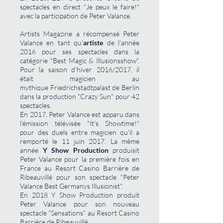
spectacles en direct "Je peux le faire!"
avec la participation de Peter Valance.
Artists Magazine a récompensé Peter
Valance en tant qu'
artiste
de l'année
2016 pour ses spectacles dans la
catégorie "Best Magic & Illusionsshow".
Pour la saison d'hiver 2016/2017, il
était magicien au
mythique
Friedrichstadtpalast
de Berlin
dans la production "Crazy Sun" pour 42
spectacles.
En 2017, Peter Valance est apparu dans
l'émission télévisée "It's Showtime!"
pour des duels entre magicien qu'il a
remporté le 11 juin 2017. La même
année
Y Show Production
produisit
Peter Valance pour la première fois en
France au Resort Casino Barrière de
Ribeauvillé pour son spectacle "Peter
Valance Best Germanys Illusionist".
En 2018 Y Show Production produit
Peter Valance pour son nouveau
spectacle "Sensations" au Resort Casino
Barrière de Ribeauvillé.